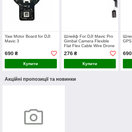
Yaw Motor Board for DJI
Шлейф For DJI Mavic Pro
Шлей
Mavic 3
Gimbal Camera Flexible
GPS 
Flat Flex Cable Wire Drone
Ribbon
690
276
690
₴
₴
Купити
Купити
Акційні пропозиції та новинки