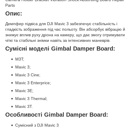
Parts
Опис:
Демпфер підвіса для DJI Mavic 3 забезпечує стабільність і
гладкість зображення під час польоту. Він абсорбує вібрацію й
знижує вплив руху дрона на камеру, що дає змогу отримувати
чіткі та стабільні знімки навіть за інтенсивних маневрів.
Сумісні моделі Gimbal Damper Board:
M3T;
Mavic 3;
Mavic 3 Cine;
Mavic 3 Enterprice;
Mavic 3E;
​Mavic 3 Thermal;
Mavic 3T.
Особливості
Gimbal Damper Board:
Сумісний з DJI Mavic 3