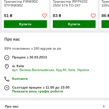
Транзистор F9NK90Z
Транзистор IRFP4332
Тран
STF9NK90Z
250V 57A TO-247
100V
51
83
86
₴
₴
Купити
Купити
Про нас
89% позитивних з 280 відгуків за рік
Працює з 30.03.2013
м. Київ
вул. Велика Васильківська, буд.80, Київ, Україна
Контакти
Сьогодні працює з 11:00 до 15:00
Показати весь графік роботи
Про нас