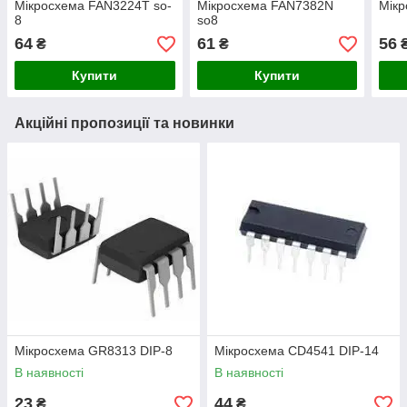
Мікросхема FAN3224T so-
Мікросхема FAN7382N
Мікр
8
so8
64
61
56
₴
₴
Купити
Купити
Акційні пропозиції та новинки
Мікросхема GR8313 DIP-8
Мікросхема СD4541 DIP-14
В наявності
В наявності
23
44
₴
₴