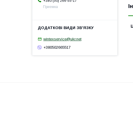
+380 (50) 266-55-17
І
Приемка
Ц
wintexservice@ukr.net
+380502665517