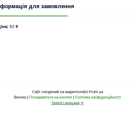
нформація для замовлення
іна:
92 ₴
Сайт створений на маркетплейсі
Prom.ua
Вінтекс |
Поскаржитися на контент
|
Політика конфіденційності
Select Language
▼