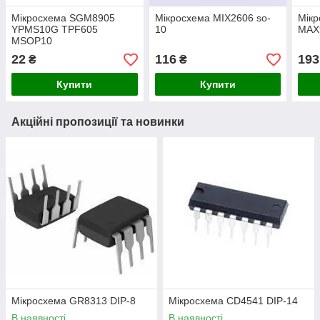
Мікросхема SGM8905
Мікросхема MIX2606 so-
Мік
YPMS10G TPF605
10
MAX
MSOP10
22
116
193
₴
₴
Купити
Купити
Акційні пропозиції та новинки
Мікросхема GR8313 DIP-8
Мікросхема СD4541 DIP-14
В наявності
В наявності