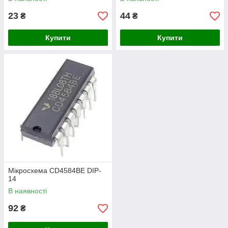
23
44
₴
₴
Купити
Купити
Мікросхема CD4584BE DIP-
14
В наявності
92
₴