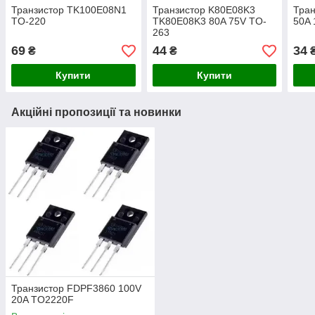
Транзистор TK100E08N1
Транзистор K80E08K3
Тра
TO-220
TK80E08K3 80A 75V TO-
50A 
263
69
44
34
₴
₴
Купити
Купити
Акційні пропозиції та новинки
Транзистор FDPF3860 100V
20A TO2220F