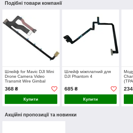
Подібні товари компанії
Шлейф for Mavic DJI Mini
Шлейф міжплатний для
Моду
Drone Camera Video
DJI Phantom 4
Chan
Transmit Wire Gimbal
(TP
Mounting Plate
368
685
234
₴
₴
Купити
Купити
Акційні пропозиції та новинки