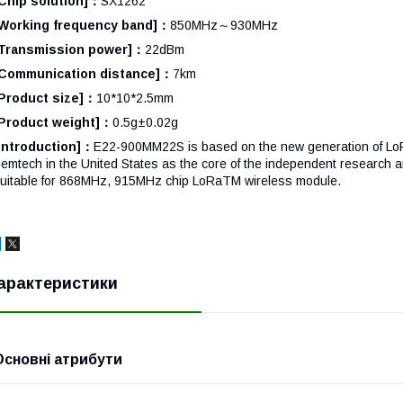
Chip solution]：
SX1262
Working frequency band]：
850MHz～930MHz
[Transmission power]：
22dBm
Communication distance]：
7km
Product size]：
10*10*2.5mm
Product weight]：
0.5g±0.02g
Introduction]：
E22-900MM22S is based on the new generation of Lo
emtech in the United States as the core of the independent research a
uitable for 868MHz, 915MHz chip LoRaTM wireless module.
арактеристики
Основні атрибути