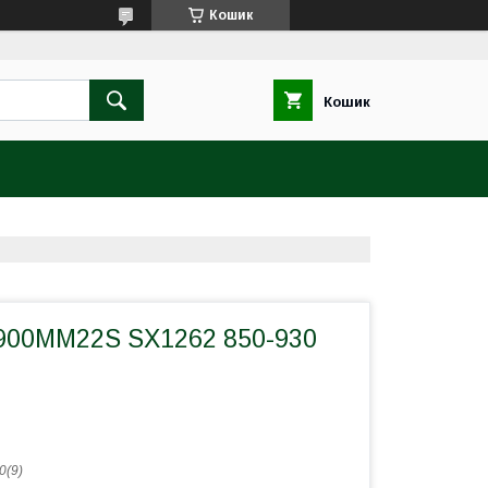
Кошик
Кошик
900MM22S SX1262 850-930
0(9)