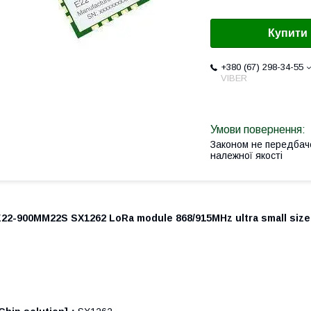
Купити
+380 (67) 298-34-55
VIBER
Законом не передбач
належної якості
22-900MM22S SX1262 LoRa module 868/915MHz ultra small siz