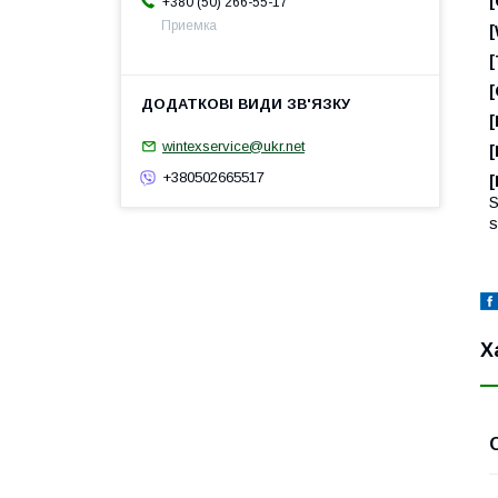
[
+380 (50) 266-55-17
Приемка
[
[
[
wintexservice@ukr.net
[
+380502665517
[
S
s
Х