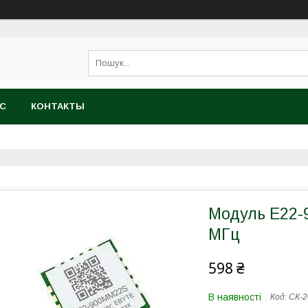
АС
КОНТАКТЫ
Модуль E22-
МГц
598 ₴
В наявності
Код:
СК-2