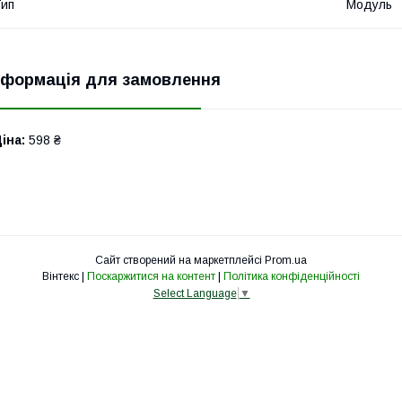
ип
Модуль
нформація для замовлення
іна:
598 ₴
Сайт створений на маркетплейсі
Prom.ua
Вінтекс |
Поскаржитися на контент
|
Політика конфіденційності
Select Language
▼