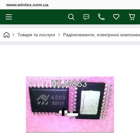
www.wintex.com.ua
Товари та послуги
Радіоелементи, електронні компоне