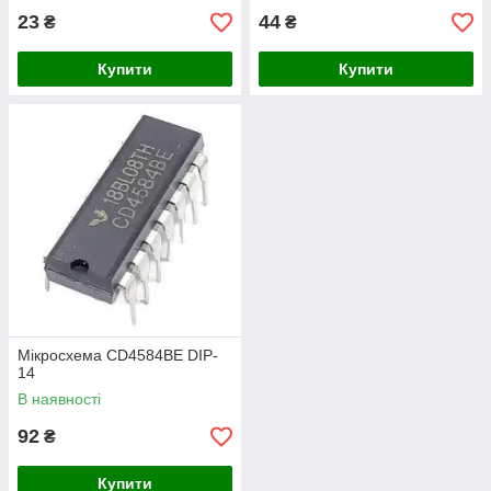
23
44
₴
₴
Купити
Купити
Мікросхема CD4584BE DIP-
14
В наявності
92
₴
Купити