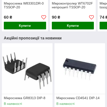
Мікросхема W83301DR-0
Мікроконтролер WT6702F
Мік
TSSOP-20
непрошиті TSSOP-20
tsso
60
90
74
₴
₴
Купити
Купити
Акційні пропозиції та новинки
Мікросхема GR8313 DIP-8
Мікросхема СD4541 DIP-14
В наявності
В наявності