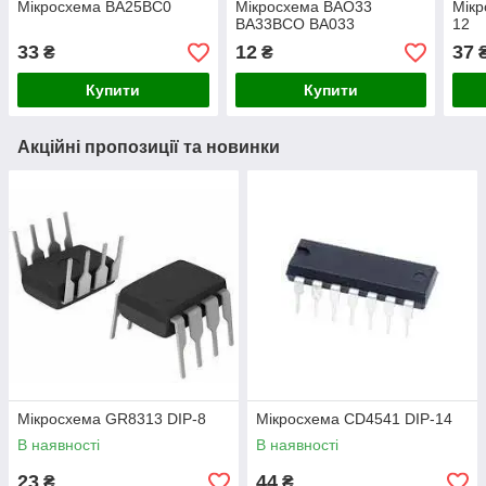
Мікросхема BA25BC0
Мікросхема BAO33
Мікр
BA33BCO BA033
12
33
12
37
₴
₴
Купити
Купити
Акційні пропозиції та новинки
Мікросхема GR8313 DIP-8
Мікросхема СD4541 DIP-14
В наявності
В наявності
23
44
₴
₴