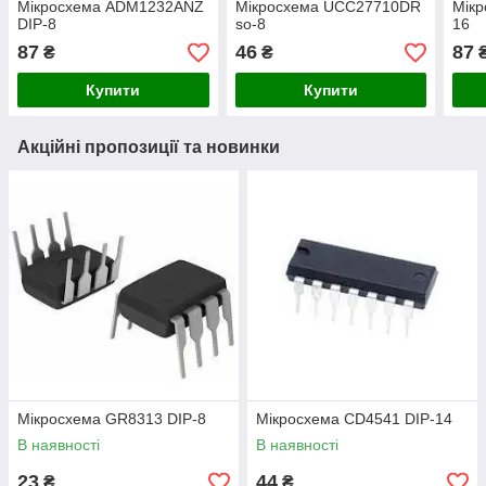
Мікросхема ADM1232ANZ
Мікросхема UCC27710DR
Мікр
DIP-8
so-8
16
87
46
87
₴
₴
Купити
Купити
Акційні пропозиції та новинки
Мікросхема GR8313 DIP-8
Мікросхема СD4541 DIP-14
В наявності
В наявності
23
44
₴
₴