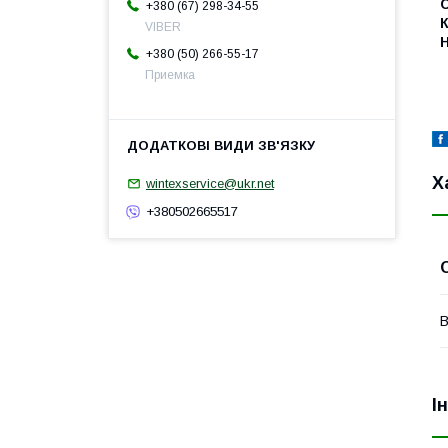
+380 (67) 298-34-55
К
VIBER
+380 (50) 266-55-17
Приемка
Х
wintexservice@ukr.net
+380502665517
В
І