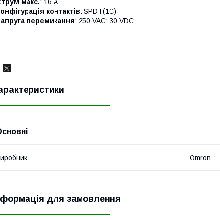
Струм макс.
: 16 A
онфігурація контактів
: SPDT(1C)
Напруга перемикання
: 250 VAC; 30 VDC
арактеристики
Основні
иробник
Omron
нформація для замовлення