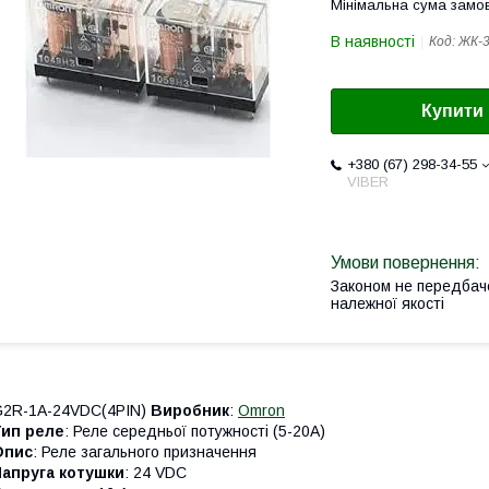
Мінімальна сума замов
В наявності
Код:
ЖК-3
Купити
+380 (67) 298-34-55
VIBER
Законом не передбач
належної якості
G2R-1A-24VDC(4PIN)
Виробник
:
Omron
Тип реле
: Реле середньої потужності (5-20А)
Опис
: Реле загального призначення
Напруга котушки
: 24 VDC