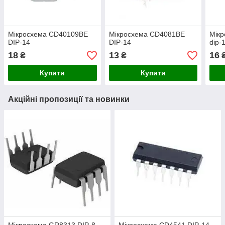
Мікросхема CD40109BE
Мікросхема CD4081BE
Мік
DIP-14
DIP-14
dip-
18
13
16
₴
₴
Купити
Купити
Акційні пропозиції та новинки