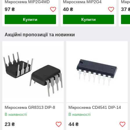
Мікросхема MIP2G4MD
Мікросхема MIP2G4
Мікр
97
40
37
₴
₴
Купити
Купити
Акційні пропозиції та новинки
Мікросхема GR8313 DIP-8
Мікросхема СD4541 DIP-14
В наявності
В наявності
23
44
₴
₴