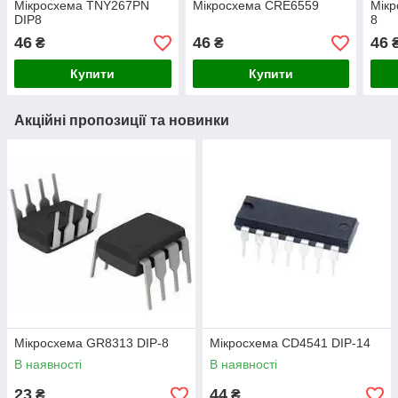
Мікросхема TNY267PN
Мікросхема CRE6559
Мікр
DIP8
8
46
46
46
₴
₴
Купити
Купити
Акційні пропозиції та новинки
Мікросхема GR8313 DIP-8
Мікросхема СD4541 DIP-14
В наявності
В наявності
23
44
₴
₴