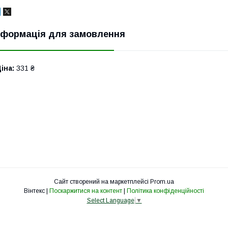
нформація для замовлення
іна:
331 ₴
Сайт створений на маркетплейсі
Prom.ua
Вінтекс |
Поскаржитися на контент
|
Політика конфіденційності
Select Language
▼