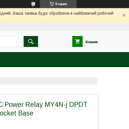
Кошик
ихідний. Ваша заявка буде оброблена в найближчий робочий
Кошик
C Power Relay MY4N-j DPDT
Socket Base