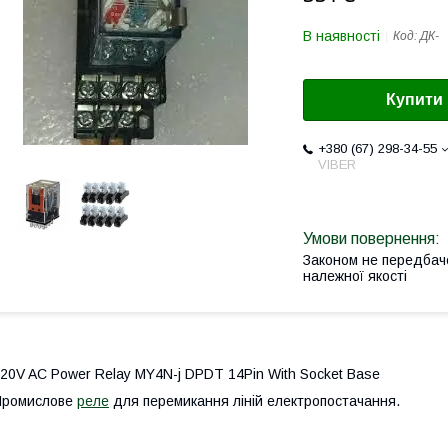
В наявності
Код:
ДК-
Купити
+380 (67) 298-34-55
VIBER
Законом не передбач
належної якості
20V AC Power Relay MY4N-j DPDT 14Pin With Socket Base
Промислове
реле
для перемикання ліній електропостачання.