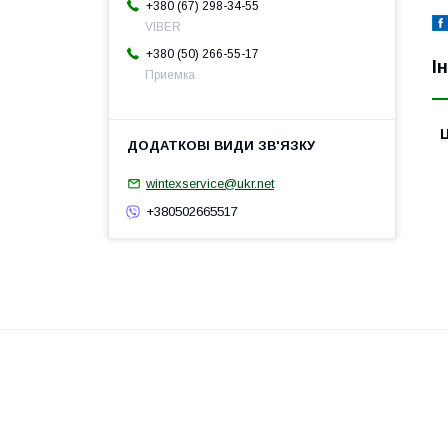
+380 (67) 298-34-55
VIBER
+380 (50) 266-55-17
І
Приемка
Ц
wintexservice@ukr.net
+380502665517