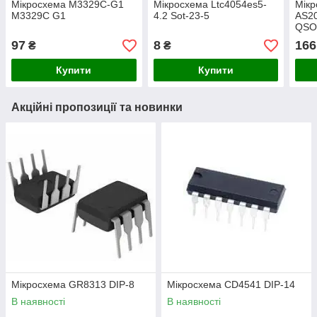
Мікросхема M3329C-G1
Мікросхема Ltc4054es5-
Мікр
M3329C G1
4.2 Sot-23-5
AS2
QSO
97
8
166
₴
₴
Купити
Купити
Акційні пропозиції та новинки
Мікросхема GR8313 DIP-8
Мікросхема СD4541 DIP-14
В наявності
В наявності