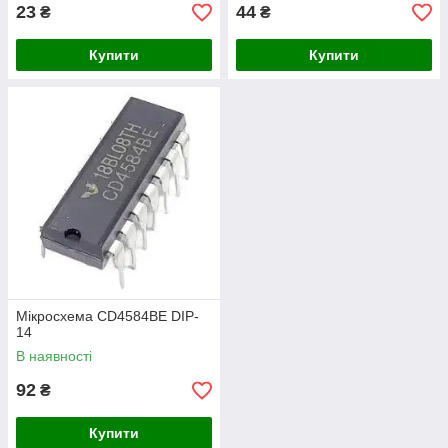
23
44
₴
₴
Купити
Купити
Мікросхема CD4584BE DIP-
14
В наявності
92
₴
Купити