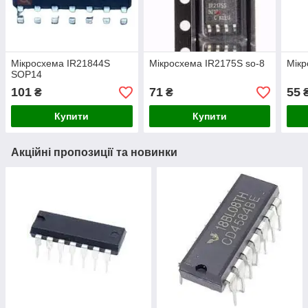
Мікросхема IR21844S
Мікросхема IR2175S so-8
Мікр
SOP14
101
71
55
₴
₴
Купити
Купити
Акційні пропозиції та новинки