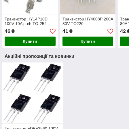
Транзистор HY14P10D
Транзистор HY4008P 200A
Тран
100V 10A p-ch TO-252
80V TO220
80A
46
41
42
₴
₴
Купити
Купити
Акційні пропозиції та новинки
Транзистор FDPF3860 100V