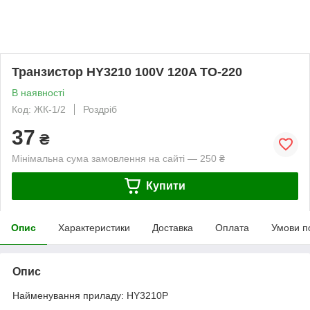
Транзистор HY3210 100V 120A TO-220
В наявності
Код: ЖК-1/2
Роздріб
37
₴
Мінімальна сума замовлення на сайті — 250 ₴
Купити
Опис
Характеристики
Доставка
Оплата
Умови п
Опис
Найменування приладу: HY3210P