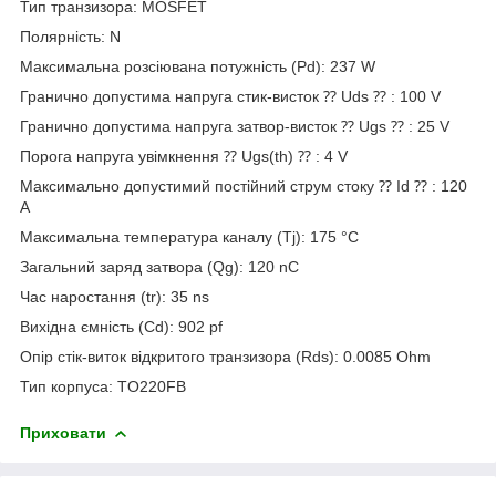
Тип транзизора: MOSFET
Полярність: N
Максимальна розсіювана потужність (Pd): 237 W
Гранично допустима напруга стик-висток ⁇ Uds ⁇ : 100 V
Гранично допустима напруга затвор-висток ⁇ Ugs ⁇ : 25 V
Порога напруга увімкнення ⁇ Ugs(th) ⁇ : 4 V
Максимально допустимий постійний струм стоку ⁇ Id ⁇ : 120
A
Максимальна температура каналу (Tj): 175 °C
Загальний заряд затвора (Qg): 120 nC
Час наростання (tr): 35 ns
Вихідна ємність (Cd): 902 pf
Опір стік-виток відкритого транзизора (Rds): 0.0085 Ohm
Тип корпуса: TO220FB
Приховати