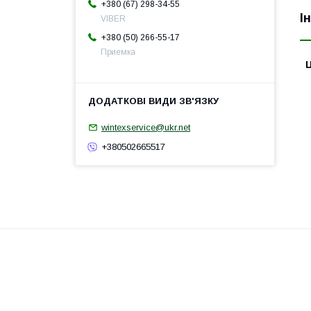
+380 (67) 298-34-55
І
VIBER
+380 (50) 266-55-17
Приемка
Ц
wintexservice@ukr.net
+380502665517