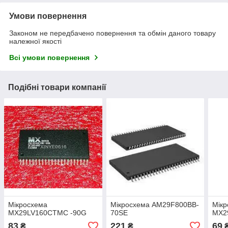
Умови повернення
Законом не передбачено повернення та обмін даного товару
належної якості
Всі умови повернення
Подібні товари компанії
Мікросхема
Мікросхема AM29F800BB-
Мік
MX29LV160CTMC -90G
70SE
MX2
83
221
69
₴
₴