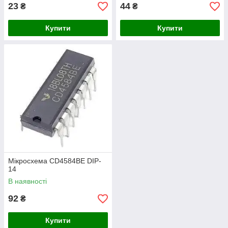
23
44
₴
₴
Купити
Купити
Мікросхема CD4584BE DIP-
14
В наявності
92
₴
Купити