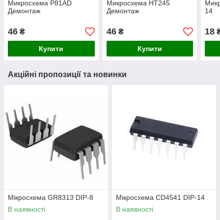
Микросхема P81AD
Микросхема HT245
Мик
Демонтаж
Демонтаж
14
46
46
18
₴
₴
Купити
Купити
Акційні пропозиції та новинки
Мікросхема GR8313 DIP-8
Мікросхема СD4541 DIP-14
В наявності
В наявності