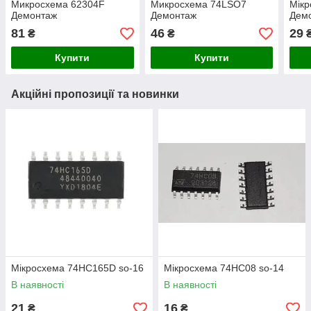
Микросхема 62304F
Микросхема 74LSO7
Мік
Демонтаж
Демонтаж
Дем
81
46
29
₴
₴
Купити
Купити
Акційні пропозиції та новинки
Мікросхема 74HC165D so-16
Мікросхема 74HC08 so-14
В наявності
В наявності
21
16
₴
₴