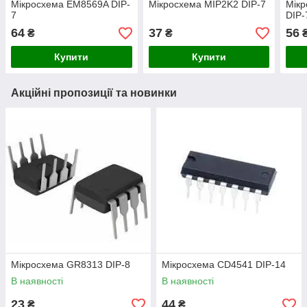
Мікросхема EM8569A DIP-
Мікросхема MIP2K2 DIP-7
Мік
7
DIP-
64
37
56
₴
₴
Купити
Купити
Акційні пропозиції та новинки
Мікросхема GR8313 DIP-8
Мікросхема СD4541 DIP-14
В наявності
В наявності
23
44
₴
₴