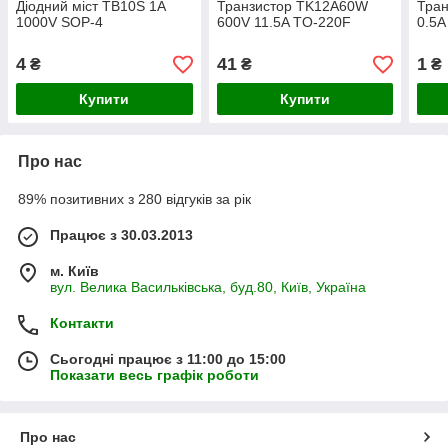
Діодний міст TB10S 1A
Транзистор ТK12A60W
Тран
1000V SOP-4
600V 11.5A TO-220F
0.5A
4
41
1
₴
₴
₴
Купити
Купити
Про нас
89% позитивних з 280 відгуків за рік
Працює з 30.03.2013
м. Київ
вул. Велика Васильківська, буд.80, Київ, Україна
Контакти
Сьогодні працює з 11:00 до 15:00
Показати весь графік роботи
Про нас