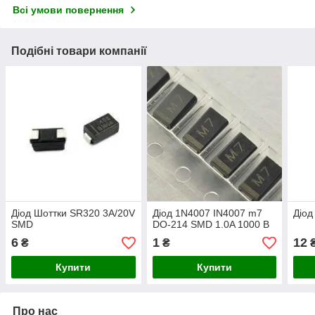
Всі умови повернення
Подібні товари компанії
Діод Шоттки SR320 3A/20V
Діод 1N4007 IN4007 m7
Діод
SMD
DO-214 SMD 1.0A 1000 В
6
1
12
₴
₴
Купити
Купити
Про нас