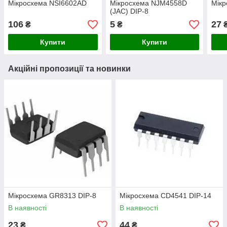
Мікросхема NSI6602AD
Мікросхема NJM4558D
Мік
(JAC) DIP-8
106
5
27
₴
₴
Купити
Купити
Акційні пропозиції та новинки
Мікросхема GR8313 DIP-8
Мікросхема СD4541 DIP-14
В наявності
В наявності
23
44
₴
₴