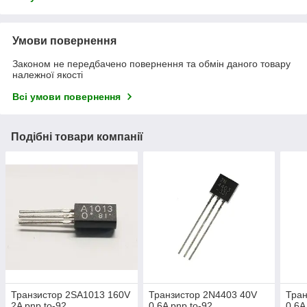
Умови повернення
Законом не передбачено повернення та обмін даного товару
належної якості
Всі умови повернення
Подібні товари компанії
Транзистор 2SA1013 160V
Транзистор 2N4403 40V
Тран
2A pnp to-92
0.6A pnp to-92
0.6A