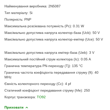
Найменування виробника: 2N5087
Тип матеріалу: Si
Полярність: PNP
Максимальна розсіювана потужність (Pc): 0.31 W
Максімально допустима напруга колектор-база (Ucb): 50 V
Максімально допустима напруга колектор-емітер (Uce): 50 V
Максімально допустима напруга емітер-база (Ueb): 3 V
Максимальний постійний струм колектора (Ic): 0.05 A
Гранична температура PN-переходу (Tj): 135 °C
Гранична частота коефіцієнта передавання струму (ft): 40
MHz
Ємність колекторного переходу (Cc): 4 pf
Статичний коефіцієнт передавання струму (hfe): 250
Корпус транзизора:
TO92
Приховати