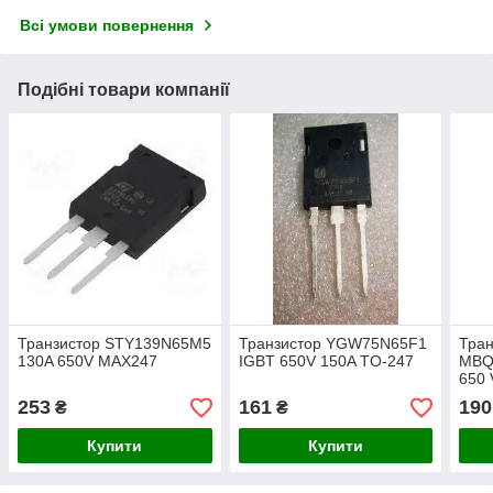
Всі умови повернення
Подібні товари компанії
Транзистор STY139N65M5
Транзистор YGW75N65F1
Тран
130A 650V MAX247
IGBT 650V 150A TO-247
MBQ
650 
253
161
190
₴
₴
Купити
Купити