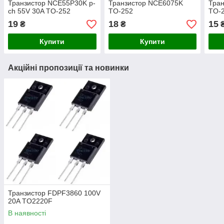
Транзистор NCE55P30K p-
Транзистор NCE6075K
Тра
ch 55V 30A TO-252
TO-252
TO-
19
18
15
₴
₴
Купити
Купити
Акційні пропозиції та новинки
Транзистор FDPF3860 100V
20A TO2220F
В наявності