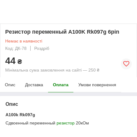
Резистор переменный A100K Rk097g 6pin
Немає в наявності
Код: ДК-78
Роздріб
44
₴
Мінімальна сума замовлення на сайті — 250 ₴
Опис
Доставка
Оплата
Умови повернення
Опис
A100k Rk097g
Сдвоенный переменный
резистор
20кОм