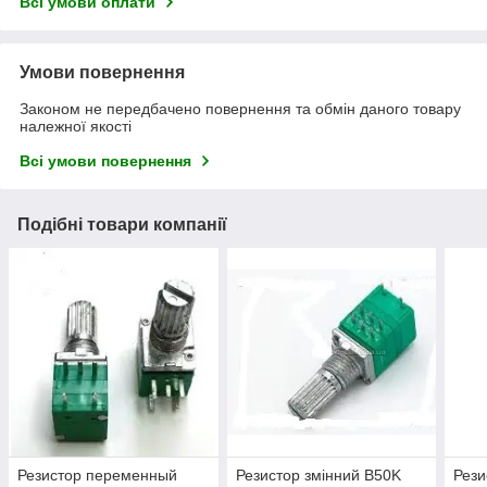
Всі умови оплати
Умови повернення
Законом не передбачено повернення та обмін даного товару
належної якості
Всі умови повернення
Подібні товари компанії
Резистор переменный
Резистор змінний B50K
Рез