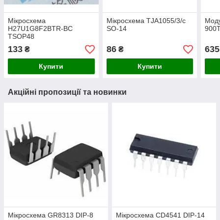
Мікросхема
Мікросхема TJA1055/3/c
Моду
H27U1G8F2BTR-BC
SO-14
900
TSOP48
133
86
635
₴
₴
Купити
Купити
Акційні пропозиції та новинки
Мікросхема GR8313 DIP-8
Мікросхема СD4541 DIP-14