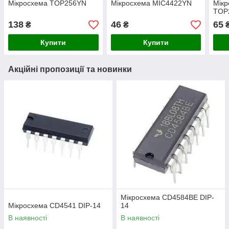
Мікросхема TOP256YN
Мікросхема MIC4422YN
Мік
TOP
138
46
65
₴
₴
Купити
Купити
Акційні пропозиції та новинки
Мікросхема CD4584BE DIP-
Мікросхема СD4541 DIP-14
14
В наявності
В наявності