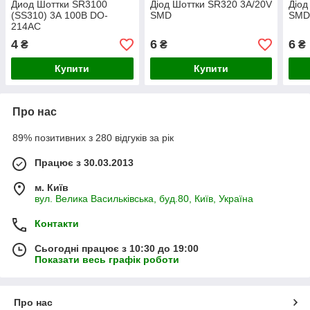
Диод Шоттки SR3100
Діод Шоттки SR320 3A/20V
Діод
(SS310) 3А 100В DO-
SMD
SM
214AC
4
6
6
₴
₴
₴
Купити
Купити
Про нас
89% позитивних з 280 відгуків за рік
Працює з 30.03.2013
м. Київ
вул. Велика Васильківська, буд.80, Київ, Україна
Контакти
Сьогодні працює з 10:30 до 19:00
Показати весь графік роботи
Про нас