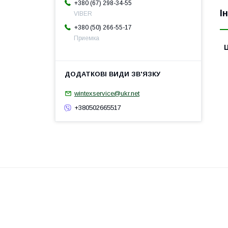
+380 (67) 298-34-55
І
VIBER
+380 (50) 266-55-17
Приемка
Ц
wintexservice@ukr.net
+380502665517