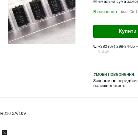
Мінімальна сума замов
В наявності
Код:
CК-1
Купити
+380 (67) 298-34-55
VIBER
Законом не передбач
належної якості
R310 3A/10V