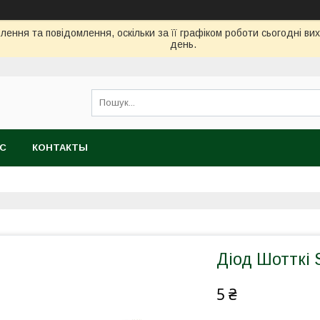
ення та повідомлення, оскільки за її графіком роботи сьогодні в
день.
АС
КОНТАКТЫ
Діод Шотткі
5 ₴