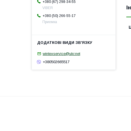
+380 (67) 298-34-55
І
VIBER
+380 (50) 266-55-17
Приемка
Ц
wintexservice@ukr.net
+380502665517