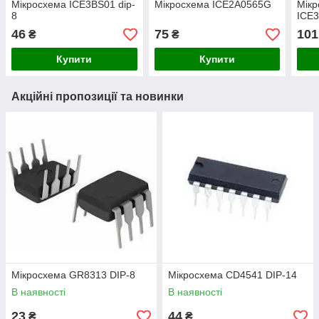
Мікросхема ICE3BS01 dip-
Мікросхема ICE2A0565G
Мік
8
ICE
46
75
101
₴
₴
Купити
Купити
Акційні пропозиції та новинки
Мікросхема GR8313 DIP-8
Мікросхема СD4541 DIP-14
В наявності
В наявності
23
44
₴
₴