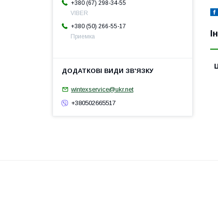
+380 (67) 298-34-55
VIBER
+380 (50) 266-55-17
І
Приемка
Ц
wintexservice@ukr.net
+380502665517