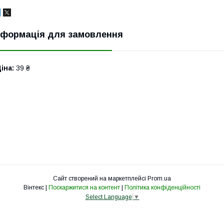
нформація для замовлення
іна:
39 ₴
Сайт створений на маркетплейсі
Prom.ua
Вінтекс |
Поскаржитися на контент
|
Політика конфіденційності
Select Language
▼