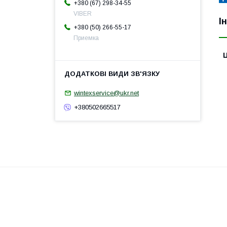
+380 (67) 298-34-55
VIBER
І
+380 (50) 266-55-17
Приемка
Ц
wintexservice@ukr.net
+380502665517