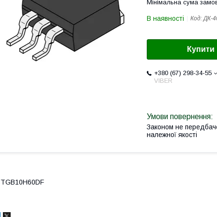
Мінімальна сума замов
В наявності
Код:
ДК-4
Купити
+380 (67) 298-34-55
VIBER
Законом не передбач
належної якості
STGB10H60DF