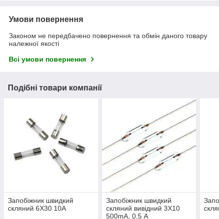
Умови повернення
Законом не передбачено повернення та обмін даного товару
належної якості
Всі умови повернення
Подібні товари компанії
Запобіжник швидкий
Запобіжник швидкий
Запо
скляний 6X30 10A
скляний вивідний 3X10
скля
500mA, 0,5 А