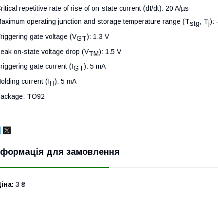
ritical repetitive rate of rise of on-state current (dI/dt): 20 A/µs
aximum operating junction and storage temperature range (T
, T
):
stg
j
riggering gate voltage (V
): 1.3 V
GT
eak on-state voltage drop (V
): 1.5 V
TM
riggering gate current (I
): 5 mA
GT
olding current (I
): 5 mA
H
ackage: TO92
нформація для замовлення
іна:
3 ₴