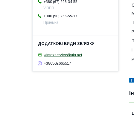
+380 (67) 298-34-55
C
VIBER
M
+380 (50) 266-55-17
T
Приемка
P
T
H
wintexservice@ukr.net
P
+380502665517
І
Ц