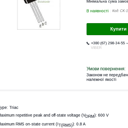
Мінімальна сума замов
В наявності
Код:
CK-1
Купити
+380 (67) 298-34-55
VIBER
Законом не передбач
належної якості
ype: Triac
aximum repetitive peak and off-state voltage (V
): 600 V
DRM
aximum RMS on-state current (I
): 0.8 A
T(RMS)