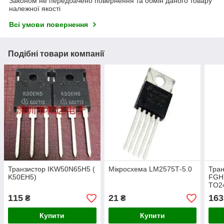
Законом не передбачено повернення та обмін даного товару
належної якості
Всі умови повернення
Подібні товари компанії
Транзистор IKW50N65H5 (
Мікросхема LM2575Т-5.0
Тран
K50EH5)
FGH
TO2
115
21
163
₴
₴
Купити
Купити