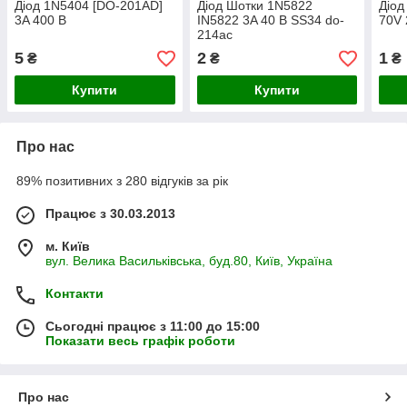
Діод 1N5404 [DO-201AD]
Діод Шотки 1N5822
Діо
3A 400 В
IN5822 3A 40 В SS34 do-
70V
214ac
5
2
1
₴
₴
₴
Купити
Купити
Про нас
89% позитивних з 280 відгуків за рік
Працює з 30.03.2013
м. Київ
вул. Велика Васильківська, буд.80, Київ, Україна
Контакти
Сьогодні працює з 11:00 до 15:00
Показати весь графік роботи
Про нас