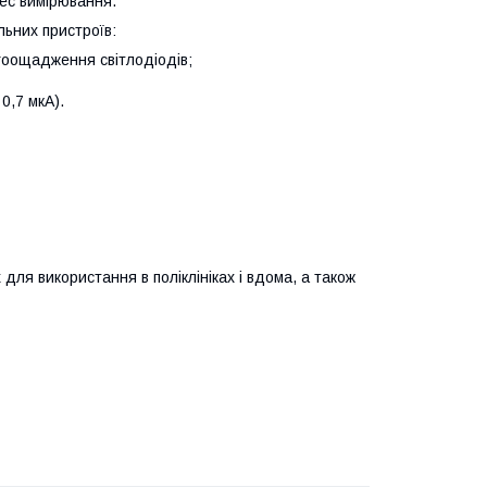
ес вимірювання.
ьних пристроїв:
гоощадження світлодіодів;
0,7 мкА).
я використання в поліклініках і вдома, а також