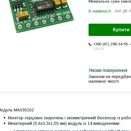
Мінімальна сума замов
В наявності
Код:
ДК-7
Купити
+380 (67) 298-34-55
VIBER
Законом не передбач
належної якості
Модуль MAX30102
Монітор серцевих скорочень і оксиметричний біосенсор із ро
Мініатюрний (5,6х3,3х1,55 мм) модуль із 14 виведеннями: