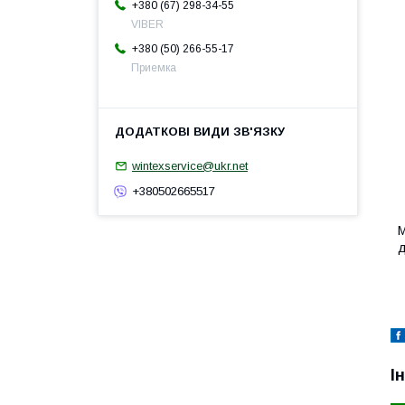
+380 (67) 298-34-55
VIBER
+380 (50) 266-55-17
Приемка
wintexservice@ukr.net
+380502665517
M
д
І