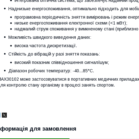
інтегрована оптична система, що забезпечує надійний проц
Наднизьке енергоспоживання, оптимально підходить для мобіл
програмовна періодичність зняття вимірювань і режим енер
низьке енергоспоживання електронної схеми (<1 мВт);
надмалий струм споживання у вимкненому стані (приблизно 
Можливість швидкого виведення даних:
висока частота дискретизації.
Стійкість до вібрацій у разі зняття показань:
високий показник співвідношення сигнал/шум;
Діапазон робочих температур: -40...85°C.
AX30102 може застосовуватися в портативних медичних приладах дл
ля контролю стану організму в процесі занять спортом.
нформація для замовлення