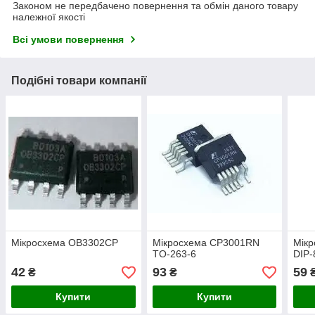
Законом не передбачено повернення та обмін даного товару
належної якості
Всі умови повернення
Подібні товари компанії
Мікросхема OB3302CP
Мікросхема CP3001RN
Мік
TO-263-6
DIP-
42
93
59
₴
₴
Купити
Купити