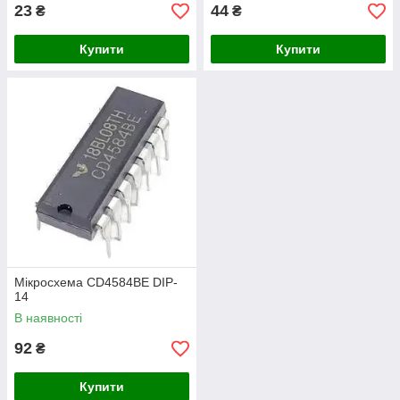
23
44
₴
₴
Купити
Купити
Мікросхема CD4584BE DIP-
14
В наявності
92
₴
Купити