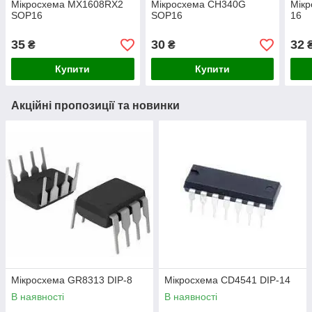
Мікросхема MX1608RX2
Мікросхема CH340G
Мікр
SOP16
SOP16
16
35
30
32
₴
₴
Купити
Купити
Акційні пропозиції та новинки
Мікросхема GR8313 DIP-8
Мікросхема СD4541 DIP-14
В наявності
В наявності