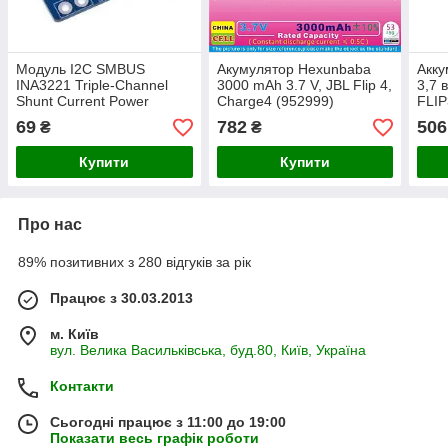
Модуль I2C SMBUS
Акумулятор Hexunbaba
Акк
INA3221 Triple-Channel
3000 mAh 3.7 V, JBL Flip 4,
3,7 
Shunt Current Power
Charge4 (952999)
FLIP
Supply Voltage Monitor
69
782
506
₴
₴
Sensor Board Module
Replace
Купити
Купити
Про нас
89% позитивних з 280 відгуків за рік
Працює з 30.03.2013
м. Київ
вул. Велика Васильківська, буд.80, Київ, Україна
Контакти
Сьогодні працює з 11:00 до 19:00
Показати весь графік роботи