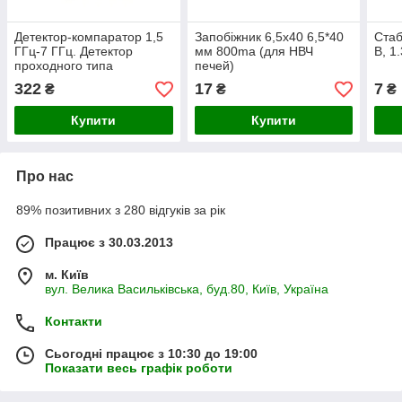
Детектор-компаратор 1,5
Запобіжник 6,5x40 6,5*40
Стаб
ГГц-7 ГГц. Детектор
мм 800ma (для НВЧ
В, 1
проходного типа
печей)
322
17
7
₴
₴
₴
Купити
Купити
Про нас
89% позитивних з 280 відгуків за рік
Працює з 30.03.2013
м. Київ
вул. Велика Васильківська, буд.80, Київ, Україна
Контакти
Сьогодні працює з 10:30 до 19:00
Показати весь графік роботи