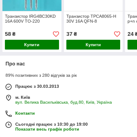
Транзистор IRG4BC30KD
Транзистор TPCA8065-H
Тран
16A 600V TO-220
30V 16A QFN-8
p+n 
58
37
24
₴
₴
Купити
Купити
Про нас
89% позитивних з 280 відгуків за рік
Працює з 30.03.2013
м. Київ
вул. Велика Васильківська, буд.80, Київ, Україна
Контакти
Сьогодні працює з 10:30 до 19:00
Показати весь графік роботи