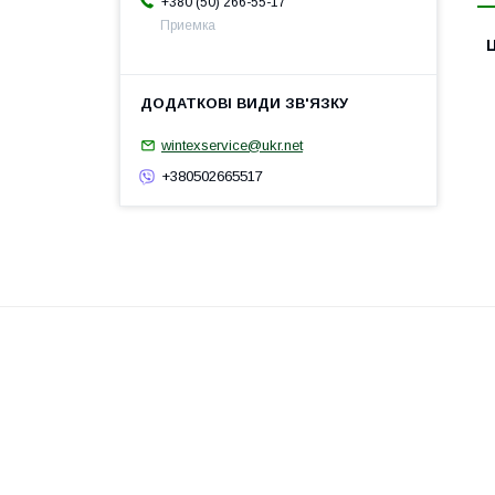
+380 (50) 266-55-17
Приемка
Ц
wintexservice@ukr.net
+380502665517